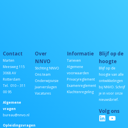
Contact
Over
Informatie
Blijf op de
Marten
NNVO
Tarieven
hoogte
Meesweg 115
Algemene
Stichting NNVO
Blijf op de
3068 AV
voorwaarden
Ons team
hoogte van alle
Rotterdam
Privacyreglement
Onderwijsvisie
ontwikkelingen
Tel. 010 – 311
Examenreglement
Jaarverslagen
bij NNVO. Schrijf
00 95
Klachtenregeling
Vacatures
je in voor onze
nieuwsbrief.
Algemene
vragen
Volg ons
bureau@nnvo.nl
Opleidingsvragen