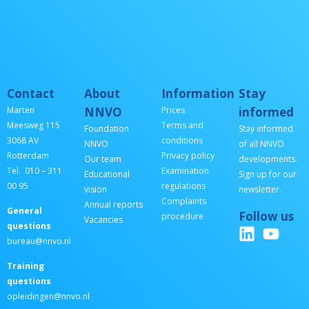
Contact
About
Information
Stay
Marten
NNVO
Prices
informed
Meesweg 115
Terms and
Foundation
Stay informed
3068 AV
conditions
NNVO
of all NNVO
Rotterdam
Privacy policy
Our team
developments.
Tel. 010 – 311
Examination
Educational
Sign up for our
00 95
regulations
vision
newsletter.
Complaints
Annual reports
General
Follow us
procedure
Vacancies
questions
bureau@nnvo.nl
Training
questions
opleidingen@nnvo.nl