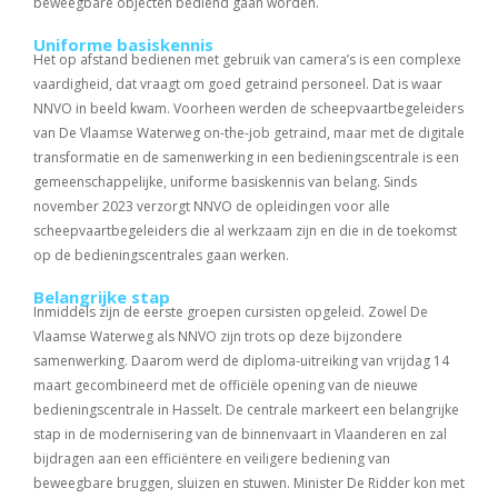
beweegbare objecten bediend gaan worden.
Uniforme basiskennis
Het op afstand bedienen met gebruik van camera’s is een complexe
vaardigheid, dat vraagt om goed getraind personeel. Dat is waar
NNVO in beeld kwam. Voorheen werden de scheepvaartbegeleiders
van De Vlaamse Waterweg on-the-job getraind, maar met de digitale
transformatie en de samenwerking in een bedieningscentrale is een
gemeenschappelijke, uniforme basiskennis van belang. Sinds
november 2023 verzorgt NNVO de opleidingen voor alle
scheepvaartbegeleiders die al werkzaam zijn en die in de toekomst
op de bedieningscentrales gaan werken.
Belangrijke stap
Inmiddels zijn de eerste groepen cursisten opgeleid. Zowel De
Vlaamse Waterweg als NNVO zijn trots op deze bijzondere
samenwerking. Daarom werd de diploma-uitreiking van vrijdag 14
maart gecombineerd met de officiële opening van de nieuwe
bedieningscentrale in Hasselt. De centrale markeert een belangrijke
stap in de modernisering van de binnenvaart in Vlaanderen en zal
bijdragen aan een efficiëntere en veiligere bediening van
beweegbare bruggen, sluizen en stuwen. Minister De Ridder kon met