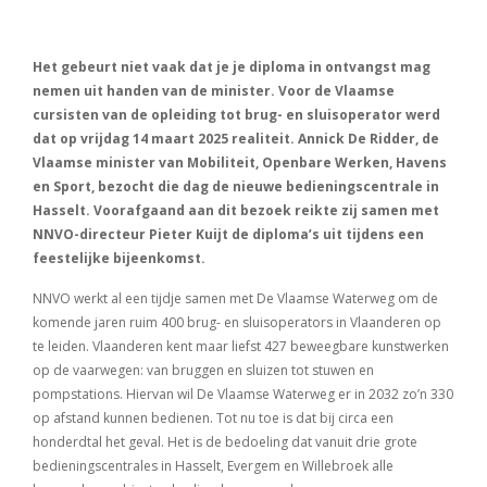
Het gebeurt niet vaak dat je je diploma in ontvangst mag
nemen uit handen van de minister. Voor de Vlaamse
cursisten van de opleiding tot brug- en sluisoperator werd
dat op vrijdag 14 maart 2025 realiteit. Annick De Ridder, de
Vlaamse minister van Mobiliteit, Openbare Werken, Havens
en Sport, bezocht die dag de nieuwe bedieningscentrale in
Hasselt. Voorafgaand aan dit bezoek reikte zij samen met
NNVO-directeur Pieter Kuijt de diploma’s uit tijdens een
feestelijke bijeenkomst.
NNVO werkt al een tijdje samen met De Vlaamse Waterweg om de
komende jaren ruim 400 brug- en sluisoperators in Vlaanderen op
te leiden. Vlaanderen kent maar liefst 427 beweegbare kunstwerken
op de vaarwegen: van bruggen en sluizen tot stuwen en
pompstations. Hiervan wil De Vlaamse Waterweg er in 2032 zo’n 330
op afstand kunnen bedienen. Tot nu toe is dat bij circa een
honderdtal het geval. Het is de bedoeling dat vanuit drie grote
bedieningscentrales in Hasselt, Evergem en Willebroek alle