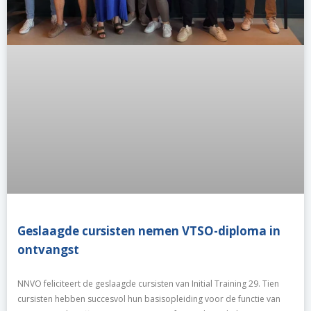
Geslaagde cursisten nemen VTSO-diploma in
ontvangst
NNVO feliciteert de geslaagde cursisten van Initial Training 29. Tien
cursisten hebben succesvol hun basisopleiding voor de functie van