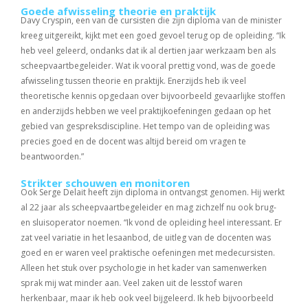
Goede afwisseling theorie en praktijk
Davy Cryspin, een van de cursisten die zijn diploma van de minister
kreeg uitgereikt, kijkt met een goed gevoel terug op de opleiding. “Ik
heb veel geleerd, ondanks dat ik al dertien jaar werkzaam ben als
scheepvaartbegeleider. Wat ik vooral prettig vond, was de goede
afwisseling tussen theorie en praktijk. Enerzijds heb ik veel
theoretische kennis opgedaan over bijvoorbeeld gevaarlijke stoffen
en anderzijds hebben we veel praktijkoefeningen gedaan op het
gebied van gespreksdiscipline. Het tempo van de opleiding was
precies goed en de docent was altijd bereid om vragen te
beantwoorden.”
Strikter schouwen en monitoren
Ook Serge Delait heeft zijn diploma in ontvangst genomen. Hij werkt
al 22 jaar als scheepvaartbegeleider en mag zichzelf nu ook brug-
en sluisoperator noemen. “Ik vond de opleiding heel interessant. Er
zat veel variatie in het lesaanbod, de uitleg van de docenten was
goed en er waren veel praktische oefeningen met medecursisten.
Alleen het stuk over psychologie in het kader van samenwerken
sprak mij wat minder aan. Veel zaken uit de lesstof waren
herkenbaar, maar ik heb ook veel bijgeleerd. Ik heb bijvoorbeeld