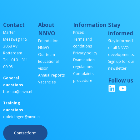
Contact
About
Information
Stay
Marten
NNVO
Prices
informed
Meesweg 115
Terms and
Foundation
Stay informed
3068 AV
conditions
NNVO
of all NNVO
Rotterdam
Privacy policy
Our team
developments.
Tel. 010 – 311
Examination
Educational
Sign up for our
00 95
regulations
vision
newsletter.
Complaints
Annual reports
General
Follow us
procedure
Vacancies
questions
bureau@nnvo.nl
Training
questions
opleidingen@nnvo.nl
Contactform