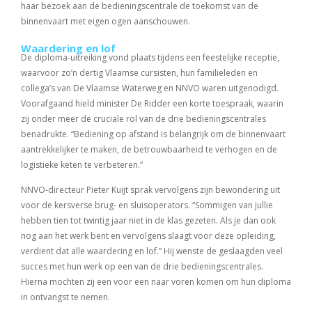
haar bezoek aan de bedieningscentrale de toekomst van de
binnenvaart met eigen ogen aanschouwen.
Waardering en lof
De diploma-uitreiking vond plaats tijdens een feestelijke receptie,
waarvoor zo’n dertig Vlaamse cursisten, hun familieleden en
collega’s van De Vlaamse Waterweg en NNVO waren uitgenodigd.
Voorafgaand hield minister De Ridder een korte toespraak, waarin
zij onder meer de cruciale rol van de drie bedieningscentrales
benadrukte. “Bediening op afstand is belangrijk om de binnenvaart
aantrekkelijker te maken, de betrouwbaarheid te verhogen en de
logistieke keten te verbeteren.”
NNVO-directeur Pieter Kuijt sprak vervolgens zijn bewondering uit
voor de kersverse brug- en sluisoperators. “Sommigen van jullie
hebben tien tot twintig jaar niet in de klas gezeten. Als je dan ook
nog aan het werk bent en vervolgens slaagt voor deze opleiding,
verdient dat alle waardering en lof.” Hij wenste de geslaagden veel
succes met hun werk op een van de drie bedieningscentrales.
Hierna mochten zij een voor een naar voren komen om hun diploma
in ontvangst te nemen.