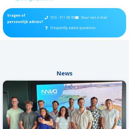
Vragen of
010 - 311 00 95
Stuur een e-mail
persoonlijk advies?
Frequently asked questions
News