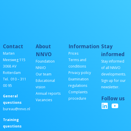
Contact
About
Information
Stay
Marten
NNVO
Prices
informed
Meesweg 115
Terms and
Foundation
Stay informed
3068 AV
conditions
NNVO
of all NNVO
Rotterdam
Privacy policy
Our team
developments.
Tel. 010 – 311
Examination
Educational
Sign up for our
00 95
regulations
vision
newsletter.
Complaints
Annual reports
General
Follow us
procedure
Vacancies
questions
bureau@nnvo.nl
Training
questions