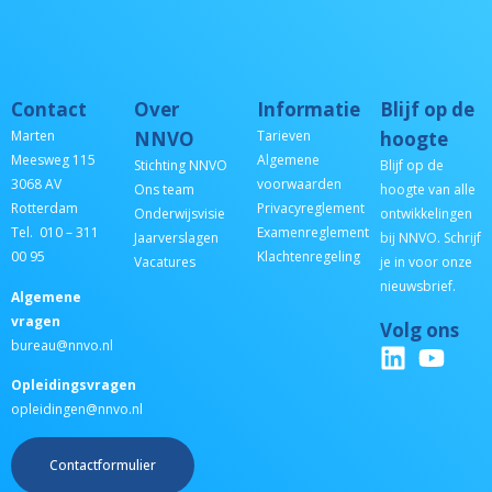
Contact
Over
Informatie
Blijf op de
Marten
NNVO
Tarieven
hoogte
Meesweg 115
Algemene
Stichting NNVO
Blijf op de
3068 AV
voorwaarden
Ons team
hoogte van alle
Rotterdam
Privacyreglement
Onderwijsvisie
ontwikkelingen
Tel. 010 – 311
Examenreglement
Jaarverslagen
bij NNVO. Schrijf
00 95
Klachtenregeling
Vacatures
je in voor onze
nieuwsbrief.
Algemene
vragen
Volg ons
bureau@nnvo.nl
Opleidingsvragen
opleidingen@nnvo.nl
Contactformulier