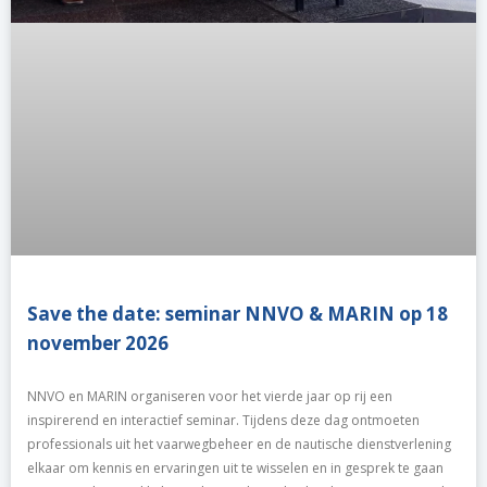
Save the date: seminar NNVO & MARIN op 18
november 2026
NNVO en MARIN organiseren voor het vierde jaar op rij een
inspirerend en interactief seminar. Tijdens deze dag ontmoeten
professionals uit het vaarwegbeheer en de nautische dienstverlening
elkaar om kennis en ervaringen uit te wisselen en in gesprek te gaan