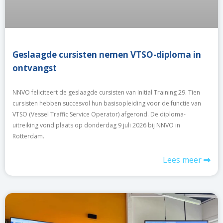
Geslaagde cursisten nemen VTSO-diploma in
ontvangst
NNVO feliciteert de geslaagde cursisten van Initial Training 29. Tien
cursisten hebben succesvol hun basisopleiding voor de functie van
VTSO (Vessel Traffic Service Operator) afgerond. De diploma-
uitreiking vond plaats op donderdag 9 juli 2026 bij NNVO in
Rotterdam.
Lees meer