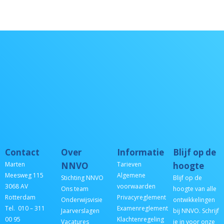
Contact
Over
Informatie
Blijf op de
Marten
NNVO
Tarieven
hoogte
Meesweg 115
Algemene
Stichting NNVO
Blijf op de
3068 AV
voorwaarden
Ons team
hoogte van alle
Rotterdam
Privacyreglement
Onderwijsvisie
ontwikkelingen
Tel. 010 – 311
Examenreglement
Jaarverslagen
bij NNVO. Schrijf
00 95
Klachtenregeling
Vacatures
je in voor onze