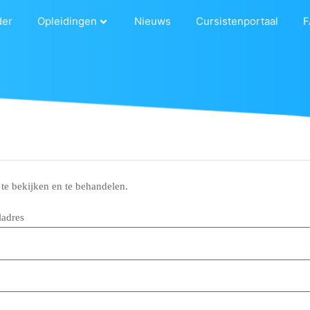
elen
der
Opleidingen
Nieuws
Cursistenportaal
F
te bekijken en te behandelen.
ladres