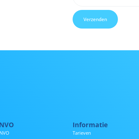
Verzenden
NNVO
Informatie
NNVO
Tarieven