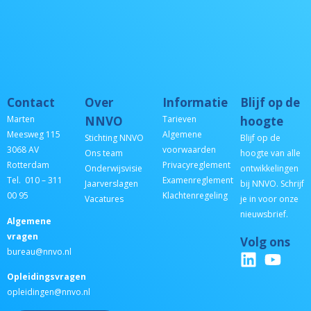
Contact
Over
Informatie
Blijf op de
Marten
NNVO
Tarieven
hoogte
Meesweg 115
Algemene
Stichting NNVO
Blijf op de
3068 AV
voorwaarden
Ons team
hoogte van alle
Rotterdam
Privacyreglement
Onderwijsvisie
ontwikkelingen
Tel. 010 – 311
Examenreglement
Jaarverslagen
bij NNVO. Schrijf
00 95
Klachtenregeling
Vacatures
je in voor onze
nieuwsbrief.
Algemene
vragen
Volg ons
bureau@nnvo.nl
Opleidingsvragen
opleidingen@nnvo.nl