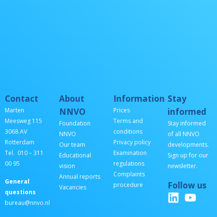
Contact
About
Information
Stay
Marten
NNVO
Prices
informed
Meesweg 115
Terms and
Foundation
Stay informed
3068 AV
conditions
NNVO
of all NNVO
Rotterdam
Privacy policy
Our team
developments.
Tel. 010 – 311
Examination
Educational
Sign up for our
00 95
regulations
vision
newsletter.
Complaints
Annual reports
General
Follow us
procedure
Vacancies
questions
bureau@nnvo.nl