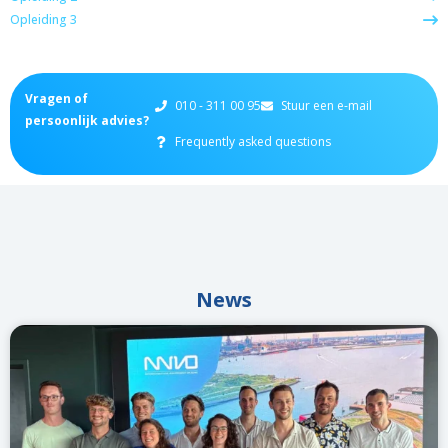
Opleiding 3
Vragen of
010 - 311 00 95
Stuur een e-mail
persoonlijk advies?
Frequently asked questions
News