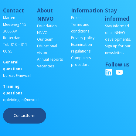
Contact
About
Information
Stay
Marten
NNVO
Prices
informed
Meesweg 115
Terms and
Foundation
Stay informed
3068 AV
conditions
NNVO
of all NNVO
Rotterdam
Privacy policy
Our team
developments.
Tel. 010 – 311
Examination
Educational
Sign up for our
00 95
regulations
vision
newsletter.
Complaints
Annual reports
General
Follow us
procedure
Vacancies
questions
bureau@nnvo.nl
Training
questions
opleidingen@nnvo.nl
Contactform