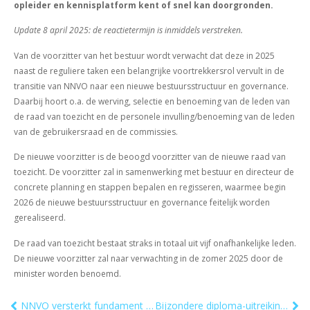
opleider en kennisplatform kent of snel kan doorgronden.
Update 8 april 2025: de reactietermijn is inmiddels verstreken.
Van de voorzitter van het bestuur wordt verwacht dat deze in 2025
naast de reguliere taken een belangrijke voortrekkersrol vervult in de
transitie van NNVO naar een nieuwe bestuursstructuur en governance.
Daarbij hoort o.a. de werving, selectie en benoeming van de leden van
de raad van toezicht en de personele invulling/benoeming van de leden
van de gebruikersraad en de commissies.
De nieuwe voorzitter is de beoogd voorzitter van de nieuwe raad van
toezicht. De voorzitter zal in samenwerking met bestuur en directeur de
concrete planning en stappen bepalen en regisseren, waarmee begin
2026 de nieuwe bestuursstructuur en governance feitelijk worden
gerealiseerd.
De raad van toezicht bestaat straks in totaal uit vijf onafhankelijke leden.
De nieuwe voorzitter zal naar verwachting in de zomer 2025 door de
minister worden benoemd.
NNVO versterkt fundament en is klaar voor nieuwe uitdagingen
Bijzondere diploma-uitreiking voor Vlaamse cursisten