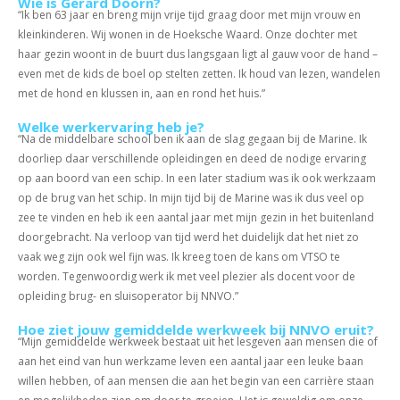
Wie is Gerard Doorn?
“Ik ben 63 jaar en breng mijn vrije tijd graag door met mijn vrouw en
kleinkinderen. Wij wonen in de Hoeksche Waard. Onze dochter met
haar gezin woont in de buurt dus langsgaan ligt al gauw voor de hand –
even met de kids de boel op stelten zetten. Ik houd van lezen, wandelen
met de hond en klussen in, aan en rond het huis.”
Welke werkervaring heb je?
“Na de middelbare school ben ik aan de slag gegaan bij de Marine. Ik
doorliep daar verschillende opleidingen en deed de nodige ervaring
op aan boord van een schip. In een later stadium was ik ook werkzaam
op de brug van het schip. In mijn tijd bij de Marine was ik dus veel op
zee te vinden en heb ik een aantal jaar met mijn gezin in het buitenland
doorgebracht. Na verloop van tijd werd het duidelijk dat het niet zo
vaak weg zijn ook wel fijn was. Ik kreeg toen de kans om VTSO te
worden. Tegenwoordig werk ik met veel plezier als docent voor de
opleiding brug- en sluisoperator bij NNVO.”
Hoe ziet jouw gemiddelde werkweek bij NNVO eruit?
“Mijn gemiddelde werkweek bestaat uit het lesgeven aan mensen die of
aan het eind van hun werkzame leven een aantal jaar een leuke baan
willen hebben, of aan mensen die aan het begin van een carrière staan