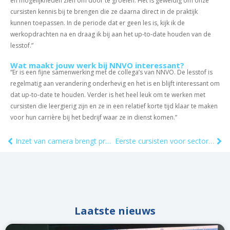
en mogelijkheden zien om door te groeien. Het is geweldig om onze
cursisten kennis bij te brengen die ze daarna direct in de praktijk
kunnen toepassen. In de periode dat er geen les is, kijk ik de
werkopdrachten na en draag ik bij aan het up-to-date houden van de
lesstof.”
Wat maakt jouw werk bij NNVO interessant?
“Er is een fijne samenwerking met de collega’s van NNVO. De lesstof is
regelmatig aan verandering onderhevig en het is en blijft interessant om
dat up-to-date te houden. Verder is het heel leuk om te werken met
cursisten die leergierig zijn en ze in een relatief korte tijd klaar te maken
voor hun carrière bij het bedrijf waar ze in dienst komen.”
Inzet van camera brengt praktijk dichter bij onderwijs
Eerste cursisten voor sectortraining VTMon-opleiding geslaagd
Laatste nieuws