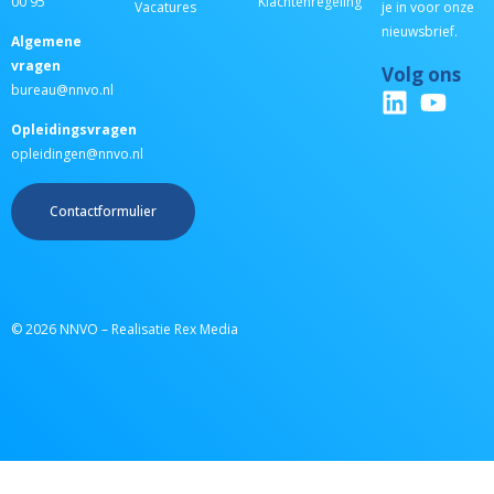
00 95
Klachtenregeling
Vacatures
je in voor onze
nieuwsbrief.
Algemene
vragen
Volg ons
bureau@nnvo.nl
Opleidingsvragen
opleidingen@nnvo.nl
Contactformulier
© 2026 NNVO – Realisatie Rex Media