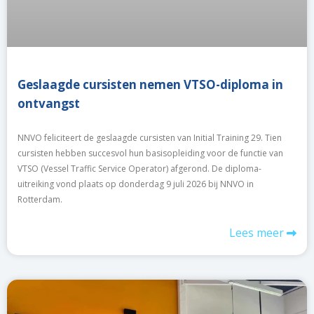
Geslaagde cursisten nemen VTSO-diploma in
ontvangst
NNVO feliciteert de geslaagde cursisten van Initial Training 29. Tien
cursisten hebben succesvol hun basisopleiding voor de functie van
VTSO (Vessel Traffic Service Operator) afgerond. De diploma-
uitreiking vond plaats op donderdag 9 juli 2026 bij NNVO in
Rotterdam.
Lees meer