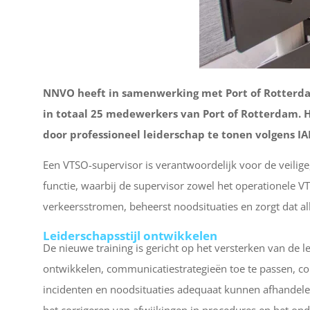
NNVO heeft in samenwerking met Port of Rotterdam 
in totaal 25 medewerkers van Port of Rotterdam. H
door professioneel leiderschap te tonen volgens IAL
Een VTSO-supervisor is verantwoordelijk voor de veilige
functie, waarbij de supervisor zowel het operationele V
verkeersstromen, beheerst noodsituaties en zorgt dat al
Leiderschapsstijl ontwikkelen
De nieuwe training is gericht op het versterken van de l
ontwikkelen, communicatiestrategieën toe te passen, co
incidenten en noodsituaties adequaat kunnen afhandele
het corrigeren van afwijkingen in procedures en het on