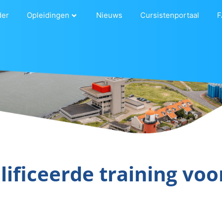
der
Opleidingen
Nieuws
Cursistenportaal
F
ificeerde training voo