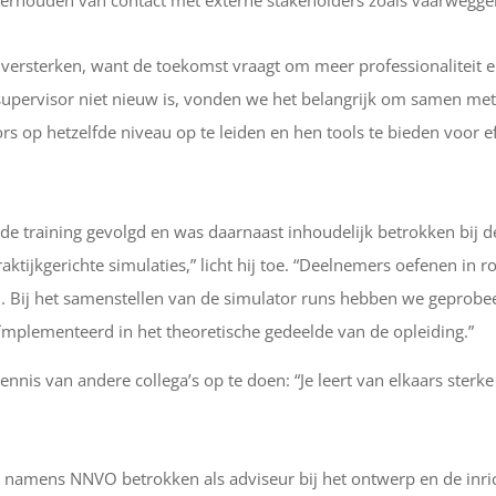
versterken, want de toekomst vraagt om meer professionaliteit en 
 supervisor niet nieuw is, vonden we het belangrijk om samen me
sors op hetzelfde niveau op te leiden en hen tools te bieden voor 
e training gevolgd en was daarnaast inhoudelijk betrokken bij de 
ijkgerichte simulaties,” licht hij toe. “Deelnemers oefenen in ro
Bij het samenstellen van de simulator runs hebben we geprobeerd
plementeerd in het theoretische gedeelde van de opleiding.”
kennis van andere collega’s op te doen: “Je leert van elkaars ster
amens NNVO betrokken als adviseur bij het ontwerp en de inrich