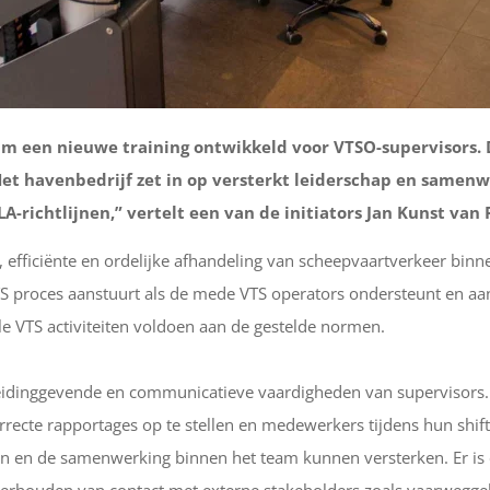
een nieuwe training ontwikkeld voor VTSO-supervisors. De
et havenbedrijf zet in op versterkt leiderschap en samenwe
A-richtlijnen,” vertelt een van de initiators Jan Kunst van
, efficiënte en ordelijke afhandeling van scheepvaartverkeer bin
TS proces aanstuurt als de mede VTS operators ondersteunt en aans
le VTS activiteiten voldoen aan de gestelde normen.
eidinggevende en communicatieve vaardigheden van supervisors. Zij
rrecte rapportages op te stellen en medewerkers tijdens hun shif
n en de samenwerking binnen het team kunnen versterken. Er is 
derhouden van contact met externe stakeholders zoals vaarwegge