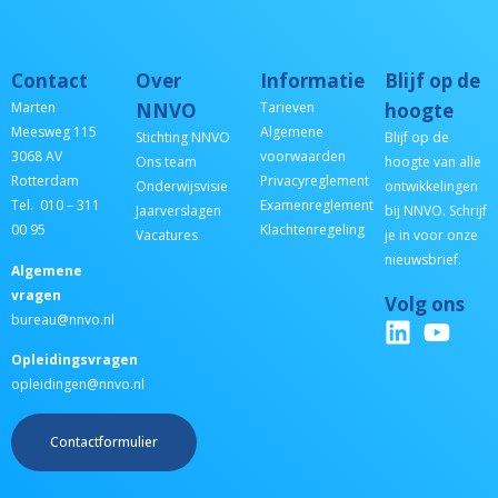
Contact
Over
Informatie
Blijf op de
Marten
NNVO
Tarieven
hoogte
Meesweg 115
Algemene
Stichting NNVO
Blijf op de
3068 AV
voorwaarden
Ons team
hoogte van alle
Rotterdam
Privacyreglement
Onderwijsvisie
ontwikkelingen
Tel. 010 – 311
Examenreglement
Jaarverslagen
bij NNVO. Schrijf
00 95
Klachtenregeling
Vacatures
je in voor onze
nieuwsbrief.
Algemene
vragen
Volg ons
bureau@nnvo.nl
Opleidingsvragen
opleidingen@nnvo.nl
Contactformulier