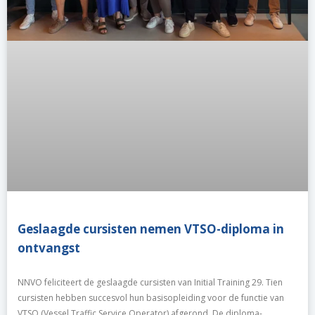
Geslaagde cursisten nemen VTSO-diploma in
ontvangst
NNVO feliciteert de geslaagde cursisten van Initial Training 29. Tien
cursisten hebben succesvol hun basisopleiding voor de functie van
VTSO (Vessel Traffic Service Operator) afgerond. De diploma-