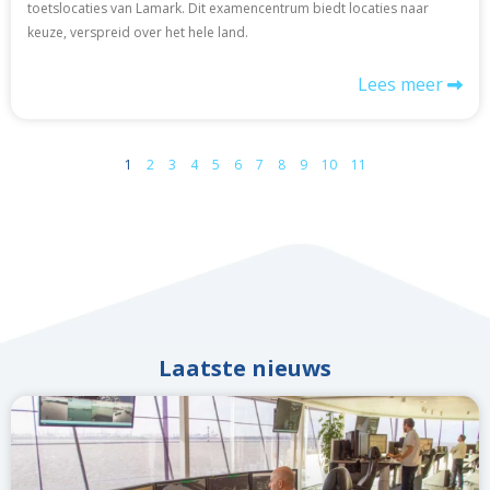
toetslocaties van Lamark. Dit examencentrum biedt locaties naar
keuze, verspreid over het hele land.
Lees meer
1
2
3
4
5
6
7
8
9
10
11
Laatste nieuws