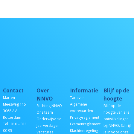
Contact
Over
Informatie
Blijf op de
Marten
NNVO
Tarieven
hoogte
Meesweg 115
Algemene
Stichting NNVO
Blijf op de
3068 AV
voorwaarden
Ons team
hoogte van alle
Rotterdam
Privacyreglement
Onderwijsvisie
ontwikkelingen
Tel. 010 – 311
Examenreglement
Jaarverslagen
bij NNVO. Schrijf
00 95
Klachtenregeling
Vacatures
je in voor onze