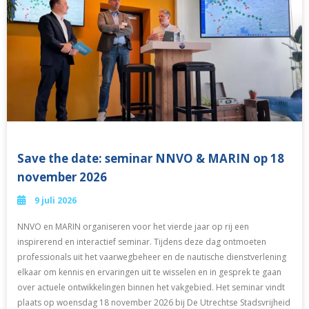
Save the date: seminar NNVO & MARIN op 18
november 2026
9 juli 2026
NNVO en MARIN organiseren voor het vierde jaar op rij een
inspirerend en interactief seminar. Tijdens deze dag ontmoeten
professionals uit het vaarwegbeheer en de nautische dienstverlening
elkaar om kennis en ervaringen uit te wisselen en in gesprek te gaan
over actuele ontwikkelingen binnen het vakgebied. Het seminar vindt
plaats op woensdag 18 november 2026 bij De Utrechtse Stadsvrijheid