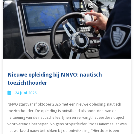
Nieuwe opleiding bij NNVO: nautisch
toezichthouder
24 juni 2026
NNVO start vanaf oktober 2026 met een nieuwe opleiding: nautisch
toezichthouder. De opleiding is ontwikkeld als onderdeel van de
herziening van de nautische leerlijnen en vervangt het eerdere traject
voor varende beroepen. Volgens projectleider Roos Hanemaaijer was
het werkveld nauw betrokken bij de ontwikkeling. “Hierdoor is een